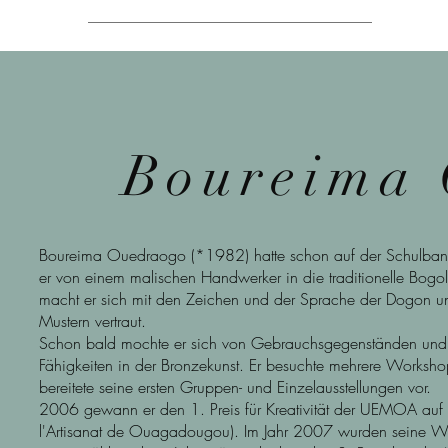
Boureima
Boureima Ouedraogo (*1982) hatte schon auf der Schulbank 
er von einem malischen Handwerker in die traditionelle Bogol
macht er sich mit den Zeichen und der Sprache der Dogon un
Mustern vertraut.
Schon bald mochte er sich von Gebrauchsgegenständen und Ku
Fähigkeiten in der Bronzekunst. Er besuchte mehrere Work
bereitete seine ersten Gruppen- und Einzelausstellungen vor.
2006 gewann er den 1. Preis für Kreativität der UEMOA auf de
l'Artisanat de Ouagadougou). Im Jahr 2007 wurden seine W