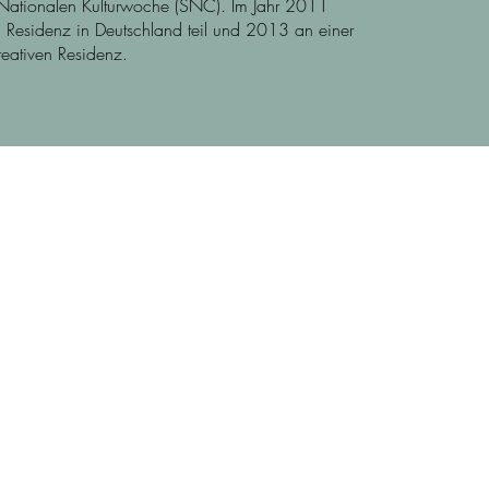
er Nationalen Kulturwoche (SNC). Im Jahr 2011
n Residenz in Deutschland teil und 2013 an einer
reativen Residenz.