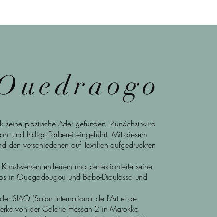
 Ouedraogo
seine plastische Ader gefunden. Zunächst wird
an- und Indigo-Färberei eingeführt. Mit diesem
d den verschiedenen auf Textilien aufgedruckten
nstwerken entfernen und perfektionierte seine
shops in Ouagadougou und Bobo-Dioulasso und
r SIAO (Salon International de l'Art et de
erke von der Galerie Hassan 2 in Marokko