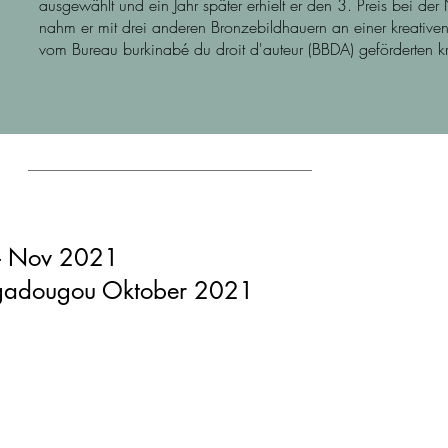
ausgewählt und ein Jahr später erhielt er den 3. Preis bei d
nahm er mit drei anderen Bronzebildhauern an einer kreative
vom Bureau burkinabé du droit d'auteur (BBDA) geförderten k
s - Nov 2021
uagadougou Oktober 2021